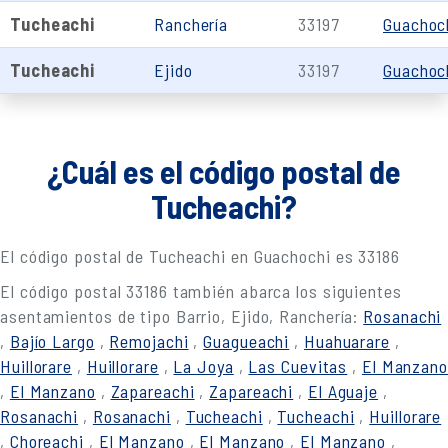
Tucheachi
Ranchería
33197
Guachoc
Tucheachi
Ejido
33197
Guachoc
¿Cuál es el código postal de
Tucheachi?
El código postal de Tucheachi en Guachochi es 33186
El código postal 33186 también abarca los siguientes
asentamientos de tipo Barrio, Ejido, Ranchería:
Rosanachi
,
Bajío Largo
,
Remojachi
,
Guagueachi
,
Huahuarare
,
Huillorare
,
Huillorare
,
La Joya
,
Las Cuevitas
,
El Manzano
,
El Manzano
,
Zapareachi
,
Zapareachi
,
El Aguaje
,
Rosanachi
,
Rosanachi
,
Tucheachi
,
Tucheachi
,
Huillorare
,
Choreachi
,
El Manzano
,
El Manzano
,
El Manzano
,