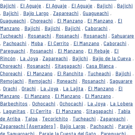
Bajichi
,
El Aguaje
,
El Aguaje
,
El Aguaje
,
Bajichi
,
Bajichi
,
Bajichi
,
Bajío Largo
,
Zapareachi
,
Guagueachi
,
Guagueachi
,
Choreachi
,
El Manzano
,
El Manzano
,
El
Manzano
,
Bajichi
,
Bajichi
,
Bajichi
,
Caborachi
,
Tucheachi
,
Rosanachi
,
Rosanachi
,
Rosanachi
,
Sahuarare
,
Pachoachi
,
Moba
,
El Cerrito
,
El Manzano
,
Caborachi
,
Pareguachi
,
Rosanachi
,
El Manzano
,
El Rebaje
,
El
Rincón
,
La Joya
,
Zapareachi
,
Bajichi
,
Bajío de la Cueva
,
Choreachi
,
Rosanachi
,
Sitagapachi
,
Casa Blanca
,
Choreachi
,
El Manzano
,
El Ranchito
,
Tucheachi
,
Bajichi
,
Remojachi
,
Remojachi
,
Roneachi
,
Rosanachi
,
Saguarare
,
Orachi
,
Orachi
,
La Joya
,
La Lajita
,
El Manzano
,
El
Manzano
,
El Manzano
,
El Manzano
,
El Manzano
,
Barbechitos
,
Ochocachi
,
Ochocachi
,
La Joya
,
La Lobera
,
Lagunitas
,
El Cerrito
,
El Manzano
,
Sitagapachi
,
Tabla
de Arriba
,
Talpa
,
Tecorichito
,
Tucheachi
,
Zapareachi
,
Zapareachi [Aserradero]
,
Bajío Largo
,
Pachoachi
,
Paraje
de Saguaroachi
,
Paraje la Cuesta del Gato
,
Pareguachi
,