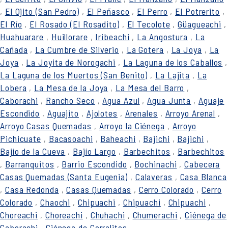
,
El Ojito (San Pedro)
,
El Peñasco
,
El Perro
,
El Potrerito
,
El Río
,
El Rosado (El Rosadito)
,
El Tecolote
,
Güagueachi
,
Huahuarare
,
Huillorare
,
Iribeachi
,
La Angostura
,
La
Cañada
,
La Cumbre de Silverio
,
La Gotera
,
La Joya
,
La
Joya
,
La Joyita de Norogachi
,
La Laguna de los Caballos
,
La Laguna de los Muertos (San Benito)
,
La Lajita
,
La
Lobera
,
La Mesa de la Joya
,
La Mesa del Barro
,
Caborachi
,
Rancho Seco
,
Agua Azul
,
Agua Junta
,
Aguaje
Escondido
,
Aguajito
,
Ajolotes
,
Arenales
,
Arroyo Arenal
,
Arroyo Casas Quemadas
,
Arroyo la Ciénega
,
Arroyo
Pichicuate
,
Bacasoachi
,
Baheachi
,
Bajichi
,
Bajichi
,
Bajío de la Cueva
,
Bajío Largo
,
Barbechitos
,
Barbechitos
,
Barranquitos
,
Barrio Escondido
,
Bochinachi
,
Cabecera
Casas Quemadas (Santa Eugenia)
,
Calaveras
,
Casa Blanca
,
Casa Redonda
,
Casas Quemadas
,
Cerro Colorado
,
Cerro
Colorado
,
Chaochi
,
Chipuachi
,
Chipuachi
,
Chipuachi
,
Choreachi
,
Choreachi
,
Chuhachi
,
Chumerachi
,
Ciénega de
Caborachi
,
Ciénega de Corralitos