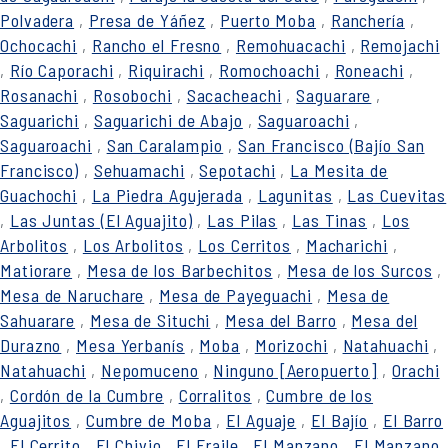
Polvadera
,
Presa de Yáñez
,
Puerto Moba
,
Ranchería
,
Ochocachi
,
Rancho el Fresno
,
Remohuacachi
,
Remojachi
,
Río Caporachi
,
Riquirachi
,
Romochoachi
,
Roneachi
,
Rosanachi
,
Rosobochi
,
Sacacheachi
,
Saguarare
,
Saguarichi
,
Saguarichi de Abajo
,
Saguaroachi
,
Saguaroachi
,
San Caralampio
,
San Francisco (Bajío San
Francisco)
,
Sehuamachi
,
Sepotachi
,
La Mesita de
Guachochi
,
La Piedra Agujerada
,
Lagunitas
,
Las Cuevitas
,
Las Juntas (El Aguajito)
,
Las Pilas
,
Las Tinas
,
Los
Arbolitos
,
Los Arbolitos
,
Los Cerritos
,
Macharichi
,
Matiorare
,
Mesa de los Barbechitos
,
Mesa de los Surcos
,
Mesa de Naruchare
,
Mesa de Payeguachi
,
Mesa de
Sahuarare
,
Mesa de Situchi
,
Mesa del Barro
,
Mesa del
Durazno
,
Mesa Yerbanís
,
Moba
,
Morizochi
,
Natahuachi
,
Natahuachi
,
Nepomuceno
,
Ninguno [Aeropuerto]
,
Orachi
,
Cordón de la Cumbre
,
Corralitos
,
Cumbre de los
Aguajitos
,
Cumbre de Moba
,
El Aguaje
,
El Bajío
,
El Barro
,
El Cerrito
,
El Chivio
,
El Fraile
,
El Manzano
,
El Manzano